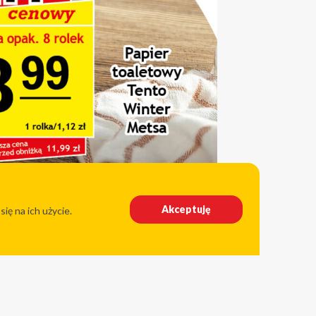
Akceptuję
ię na ich użycie.