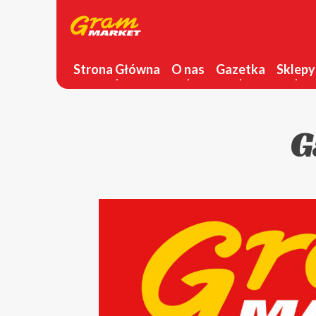
Strona Główna
O nas
Gazetka
Sklepy
G