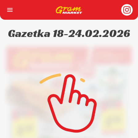
Strona Główna
Gazetka 18-24.02.2026
O nas
Gazetka
Sklepy
Kariera
Dla biznesu
Kontakt