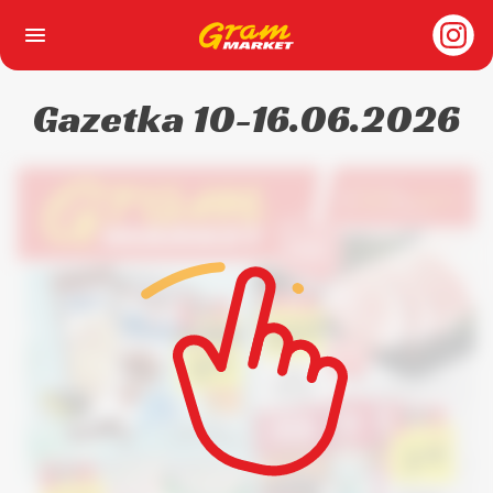
Strona Główna
Gazetka 10-16.06.2026
O nas
Gazetka
Sklepy
Kariera
Dla biznesu
Kontakt