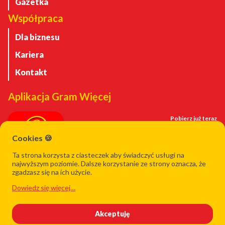
Gazetka
Współpraca
Dla biznesu
Kariera
Kontakt
Aplikacja Gram Więcej
Pobierz już teraz
Cookies 🍪
Ta strona korzysta z ciasteczek aby świadczyć usługi na
najwyższym poziomie. Dalsze korzystanie ze strony oznacza, że
zgadzasz się na ich użycie.
Dowiedz się więcej…
Akceptuję
© Gram Sadeccy Sp. J. 2026 – Wszelkie prawa zastrzeżone